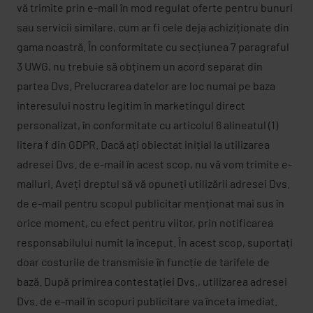
vă trimite prin e-mail în mod regulat oferte pentru bunuri
sau servicii similare, cum ar fi cele deja achiziționate din
gama noastră. În conformitate cu secțiunea 7 paragraful
3 UWG, nu trebuie să obținem un acord separat din
partea Dvs. Prelucrarea datelor are loc numai pe baza
interesului nostru legitim în marketingul direct
personalizat, în conformitate cu articolul 6 alineatul (1)
litera f din GDPR. Dacă ați obiectat inițial la utilizarea
adresei Dvs. de e-mail în acest scop, nu vă vom trimite e-
mailuri. Aveți dreptul să vă opuneți utilizării adresei Dvs.
de e-mail pentru scopul publicitar menționat mai sus în
orice moment, cu efect pentru viitor, prin notificarea
responsabilului numit la început. În acest scop, suportați
doar costurile de transmisie în funcție de tarifele de
bază. După primirea contestației Dvs., utilizarea adresei
Dvs. de e-mail în scopuri publicitare va înceta imediat.