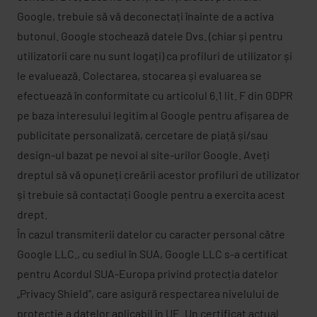
Google, trebuie să vă deconectați înainte de a activa
butonul. Google stochează datele Dvs. (chiar și pentru
utilizatorii care nu sunt logați) ca profiluri de utilizator și
le evaluează. Colectarea, stocarea și evaluarea se
efectuează în conformitate cu articolul 6.1 lit. F din GDPR
pe baza interesului legitim al Google pentru afișarea de
publicitate personalizată, cercetare de piață și/sau
design-ul bazat pe nevoi al site-urilor Google. Aveți
dreptul să vă opuneți creării acestor profiluri de utilizator
și trebuie să contactați Google pentru a exercita acest
drept.
În cazul transmiterii datelor cu caracter personal către
Google LLC., cu sediul în SUA, Google LLC s-a certificat
pentru Acordul SUA-Europa privind protecția datelor
„Privacy Shield”, care asigură respectarea nivelului de
protecție a datelor aplicabil în UE. Un certificat actual