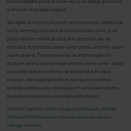
funcționalitate posibilă a site-ului și un design prietenos
și eficient al accesării paginii.
Vă rugăm să rețineți că puteți seta browserul, astfel încât
să fiți informați cu privire la setarea cookie-urilor și să
puteți decide individual dacă să le acceptați sau să
excludeți acceptarea cookie-urilor pentru anumite cazuri
sau în general. Fiecare browser se diferențiază prin
modul în care își gestionează setările cookie-urilor. Acest
lucru este descris în meniul de asistență al fiecărui
browser, care explică modul în care puteți modifica
setările cookie-urilor. Acestea pot fi consultate pentru
browserele respective la următoarele linkuri:
Internet Explorer:
https://support.microsoft.com/de-
de/help/17442/windows-internet-explorer-delete-
manage-cookies