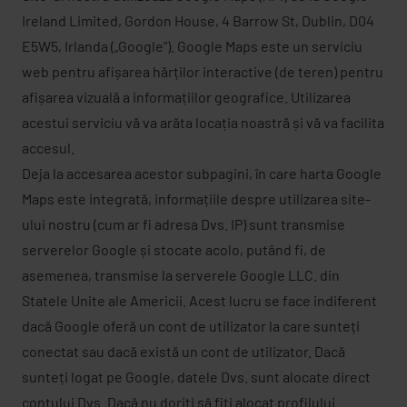
Ireland Limited, Gordon House, 4 Barrow St, Dublin, D04
E5W5, Irlanda („Google”). Google Maps este un serviciu
web pentru afișarea hărților interactive (de teren) pentru
afișarea vizuală a informațiilor geografice. Utilizarea
acestui serviciu vă va arăta locația noastră și vă va facilita
accesul.
Deja la accesarea acestor subpagini, în care harta Google
Maps este integrată, informațiile despre utilizarea site-
ului nostru (cum ar fi adresa Dvs. IP) sunt transmise
serverelor Google și stocate acolo, putând fi, de
asemenea, transmise la serverele Google LLC. din
Statele Unite ale Americii. Acest lucru se face indiferent
dacă Google oferă un cont de utilizator la care sunteți
conectat sau dacă există un cont de utilizator. Dacă
sunteți logat pe Google, datele Dvs. sunt alocate direct
contului Dvs. Dacă nu doriți să fiți alocat profilului