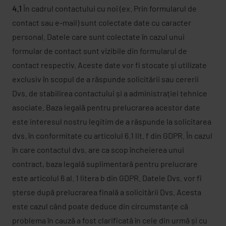
4.1
În cadrul contactului cu noi (ex. Prin formularul de
contact sau e-mail) sunt colectate date cu caracter
personal. Datele care sunt colectate în cazul unui
formular de contact sunt vizibile din formularul de
contact respectiv. Aceste date vor fi stocate și utilizate
exclusiv în scopul de a răspunde solicitării sau cererii
Dvs. de stabilirea contactului și a administrației tehnice
asociate. Baza legală pentru prelucrarea acestor date
este interesul nostru legitim de a răspunde la solicitarea
dvs. în conformitate cu articolul 6.1 lit. f din GDPR. În cazul
în care contactul dvs. are ca scop încheierea unui
contract, baza legală suplimentară pentru prelucrare
este articolul 6 al. 1 litera b din GDPR. Datele Dvs. vor fi
șterse după prelucrarea finală a solicitării Dvs. Acesta
este cazul când poate deduce din circumstanțe că
problema în cauză a fost clarificată în cele din urmă și cu