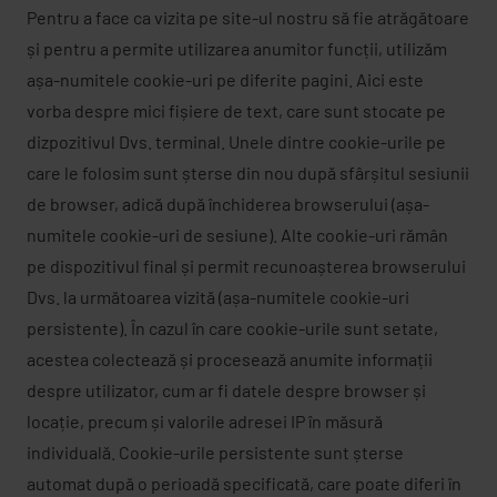
Pentru a face ca vizita pe site-ul nostru să fie atrăgătoare
și pentru a permite utilizarea anumitor funcții, utilizăm
așa-numitele cookie-uri pe diferite pagini. Aici este
vorba despre mici fișiere de text, care sunt stocate pe
dizpozitivul Dvs. terminal. Unele dintre cookie-urile pe
care le folosim sunt șterse din nou după sfârșitul sesiunii
de browser, adică după închiderea browserului (așa-
numitele cookie-uri de sesiune). Alte cookie-uri rămân
pe dispozitivul final și permit recunoașterea browserului
Dvs. la următoarea vizită (așa-numitele cookie-uri
persistente). În cazul în care cookie-urile sunt setate,
acestea colectează și procesează anumite informații
despre utilizator, cum ar fi datele despre browser și
locație, precum și valorile adresei IP în măsură
individuală. Cookie-urile persistente sunt șterse
automat după o perioadă specificată, care poate diferi în