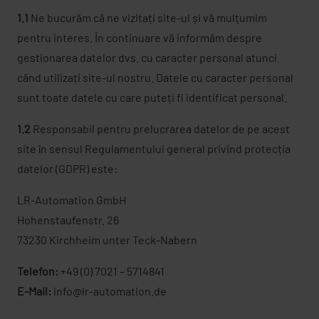
1.1
Ne bucurăm că ne vizitați site-ul și vă mulțumim
pentru interes. În continuare vă informăm despre
gestionarea datelor dvs. cu caracter personal atunci
când utilizați site-ul nostru. Datele cu caracter personal
sunt toate datele cu care puteți fi identificat personal.
1.2
Responsabil pentru prelucrarea datelor de pe acest
site în sensul Regulamentului general privind protecția
datelor (GDPR) este:
LR-Automation GmbH
Hohenstaufenstr. 26
73230 Kirchheim unter Teck-Nabern
Telefon:
+49 (0) 7021 – 5714841
E-Mail:
info@lr-automation.de