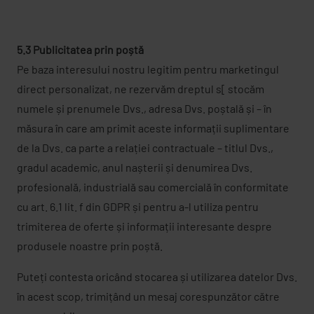
5.3 Publicitatea prin poștă
Pe baza interesului nostru legitim pentru marketingul
direct personalizat, ne rezervăm dreptul s[ stocăm
numele și prenumele Dvs., adresa Dvs. poștală și – în
măsura în care am primit aceste informații suplimentare
de la Dvs. ca parte a relației contractuale – titlul Dvs.,
gradul academic, anul nașterii și denumirea Dvs.
profesională, industrială sau comercială în conformitate
cu art. 6.1 lit. f din GDPR și pentru a-l utiliza pentru
trimiterea de oferte și informații interesante despre
produsele noastre prin poștă.
Puteți contesta oricând stocarea și utilizarea datelor Dvs.
în acest scop, trimițând un mesaj corespunzător către