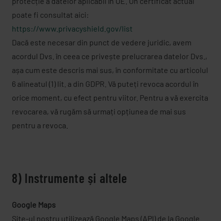
protecție a datelor aplicabil în UE. Un certificat actual
poate fi consultat aici:
https://www.privacyshield.gov/list
Dacă este necesar din punct de vedere juridic, avem
acordul Dvs. în ceea ce privește prelucrarea datelor Dvs.,
așa cum este descris mai sus, în conformitate cu articolul
6 alineatul (1) lit. a din GDPR. Vă puteți revoca acordul în
orice moment, cu efect pentru viitor. Pentru a vă exercita
revocarea, vă rugăm să urmați opțiunea de mai sus
pentru a revoca.
8) Instrumente și altele
Google Maps
Site-ul nostru utilizează Google Maps (API) de la Google