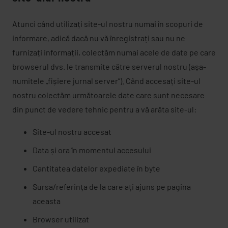
Atunci când utilizați site-ul nostru numai în scopuri de
informare, adică dacă nu vă înregistrați sau nu ne
furnizați informații, colectăm numai acele de date pe care
browserul dvs. le transmite către serverul nostru (așa-
numitele „fișiere jurnal server”). Când accesați site-ul
nostru colectăm următoarele date care sunt necesare
din punct de vedere tehnic pentru a vă arăta site-ul:
Site-ul nostru accesat
Data și ora în momentul accesului
Cantitatea datelor expediate în byte
Sursa/referința de la care ați ajuns pe pagina
aceasta
Browser utilizat