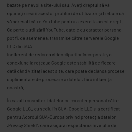
bazate pe nevoi a site-ului său. Aveți dreptul să vă
opuneți creării acestor profiluri de utilizator și trebuie să
vă adresați către YouTube pentru a exercita acest drept.
Ca parte a utilizării YouTube, datele cu caracter personal
pot fi, de asemenea, transmise către serverele Google
LLC din SUA.
Indiferent de redarea videoclipurilor încorporate, o
conexiune la rețeaua Google este stabilită de fiecare
dată când vizitați acest site, care poate declanșa procese
suplimentare de procesare a datelor, fără influența
noastră.
În cazul transmiterii datelor cu caracter personal către
Google LLC., cu sediul în SUA, Google LLC s-a certificat
pentru Acordul SUA-Europa privind protecția datelor
„Privacy Shield”, care asigură respectarea nivelului de