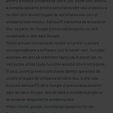
pentru a evalua utilizarea de către Dvs. a site-ului, pentru
a compila rapoarte privind activitatea site-ului și pentru a
ne oferi alte servicii legate de activitatea site-ului și
utilizarea internetului. Adresa IP transmisă de browserul
Dvs. ca parte din Google (Universal) Analytics nu va fi
combinată cu alte date Google.
Puteți preveni stocarea de cookie-uri printr-o setare
corespunzătoare a software-ului browser-ului. Cu toate
acestea, am dori să subliniem faptul că, în acest caz, nu
veți putea utiliza toate funcțiile acestui site în întregime.
În plus, puteți preveni colectarea datelor generate de
cookie și legate de utilizarea de către dvs. a site-ului
(inclusiv adresa IP) către Google și prelucrarea acestor
date de către Google, descărcând și instalând plugin-ul
de browser disponibil la următorul link:
https://tools.google.com/dlpage/gaoptout?hl=de