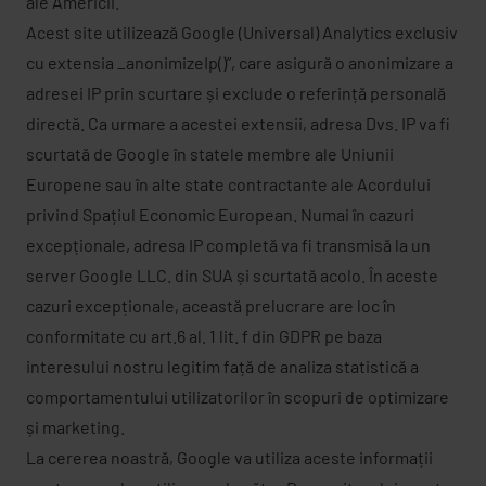
ale Americii.
Acest site utilizează Google (Universal) Analytics exclusiv
cu extensia _anonimizeIp()”, care asigură o anonimizare a
adresei IP prin scurtare și exclude o referință personală
directă. Ca urmare a acestei extensii, adresa Dvs. IP va fi
scurtată de Google în statele membre ale Uniunii
Europene sau în alte state contractante ale Acordului
privind Spațiul Economic European. Numai în cazuri
excepționale, adresa IP completă va fi transmisă la un
server Google LLC. din SUA și scurtată acolo. În aceste
cazuri excepționale, această prelucrare are loc în
conformitate cu art.6 al. 1 lit. f din GDPR pe baza
interesului nostru legitim față de analiza statistică a
comportamentului utilizatorilor în scopuri de optimizare
și marketing.
La cererea noastră, Google va utiliza aceste informații