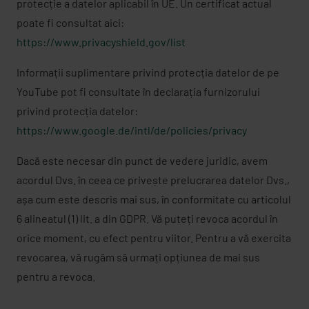
protecție a datelor aplicabil în UE. Un certificat actual
poate fi consultat aici:
https://www.privacyshield.gov/list
Informații suplimentare privind protecția datelor de pe
YouTube pot fi consultate în declarația furnizorului
privind protecția datelor:
https://www.google.de/intl/de/policies/privacy
Dacă este necesar din punct de vedere juridic, avem
acordul Dvs. în ceea ce privește prelucrarea datelor Dvs.,
așa cum este descris mai sus, în conformitate cu articolul
6 alineatul (1) lit. a din GDPR. Vă puteți revoca acordul în
orice moment, cu efect pentru viitor. Pentru a vă exercita
revocarea, vă rugăm să urmați opțiunea de mai sus
pentru a revoca.